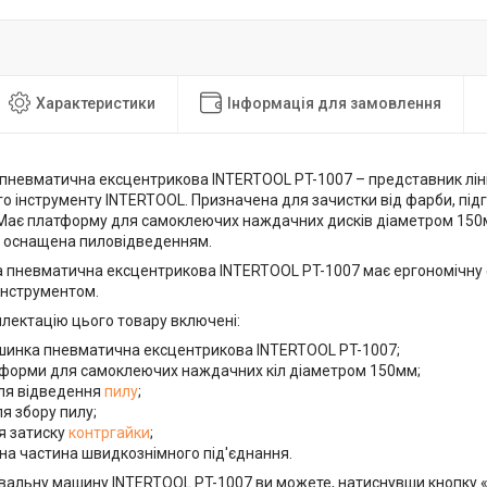
Характеристики
Інформація для замовлення
невматична ексцентрикова INTERTOOL PT-1007 – представник ліні
 інструменту INTERTOOL. Призначена для зачистки від фарби, підго
Має платформу для самоклеючих наждачних дисків діаметром 150м
 оснащена пиловідведенням.
пневматична ексцентрикова INTERTOOL PT-1007 має ергономічну 
інструментом.
плектацію цього товару включені:
инка пневматична ексцентрикова INTERTOOL PT-1007;
тформи для самоклеючих наждачних кіл діаметром 150мм;
ля відведення
пилу
;
я збору пилу;
я затиску
контргайки
;
на частина швидкознімного під'єднання.
вальну машину INTERTOOL PT-1007 ви можете, натиснувши кнопку 