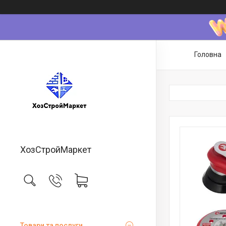
Головна
ХозСтройМаркет
Товари та послуги