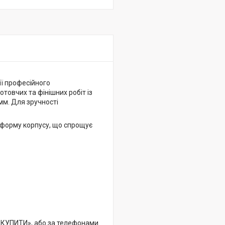
ї професійного
товчих та фінішних робіт із
м. Для зручності
форму корпусу, що спрощує
«КУПИТИ», або за телефонами