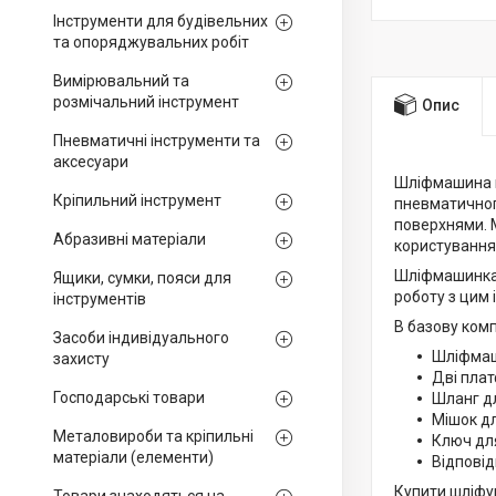
Інструменти для будівельних
та опоряджувальних робіт
Вимірювальний та
розмічальний інструмент
Опис
Пневматичні інструменти та
аксесуари
Шліфмашина п
Кріпильний інструмент
пневматичного
поверхнями. 
Абразивні матеріали
користування
Шліфмашинка 
Ящики, сумки, пояси для
роботу з цим 
інструментів
В базову ком
Засоби індивідуального
Шліфмаш
захисту
Дві пла
Господарські товари
Шланг д
Мішок дл
Металовироби та кріпильні
Ключ дл
матеріали (елементи)
Відповід
Купити шліфу