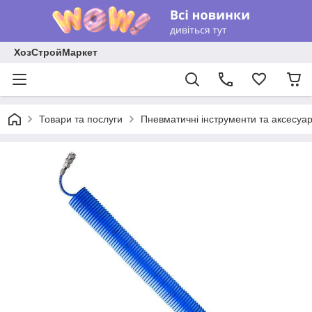
ХозСтройМаркет
Товари та послуги
Пневматичні інструменти та аксесуа