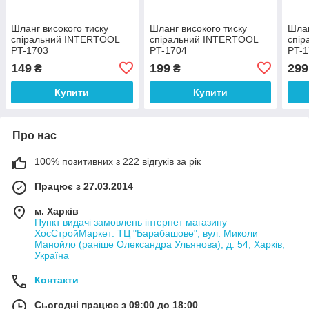
Шланг високого тиску
Шланг високого тиску
Шлан
спіральний INTERTOOL
спіральний INTERTOOL
спі
PT-1703
PT-1704
PT-
149
199
299
₴
₴
Купити
Купити
Про нас
100% позитивних з 222 відгуків за рік
Працює з 27.03.2014
м. Харків
Пункт видачі замовлень інтернет магазину
ХосСтройМаркет: ТЦ "Барабашове", вул. Миколи
Манойло (раніше Олександра Ульянова), д. 54, Харків,
Україна
Контакти
Сьогодні працює з 09:00 до 18:00