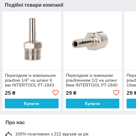
Подібні товари компанії
Перехідник із зовнішньою
Перехідник із зовнішнім
Пере
різьбою 1/4" на шланг 6
різьбленням 1/2 на шланг
різь
мм INTERTOOL PT-1843
8мм INTERTOOL PT-1840
10м
184
25
29
29
₴
₴
Купити
Купити
Про нас
100% позитивних з 222 відгуків за рік