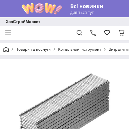
ХозСтройМаркет
Товари та послуги
Кріпильний інструмент
Витратні м