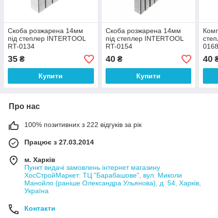
Скоба розжарена 14мм
Скоба розжарена 14мм
Комп
під степлер INTERTOOL
під степлер INTERTOOL
сте
RT-0134
RT-0154
016
35
40
40
₴
₴
Купити
Купити
Про нас
100% позитивних з 222 відгуків за рік
Працює з 27.03.2014
м. Харків
Пункт видачі замовлень інтернет магазину
ХосСтройМаркет: ТЦ "Барабашове", вул. Миколи
Манойло (раніше Олександра Ульянова), д. 54, Харків,
Україна
Контакти