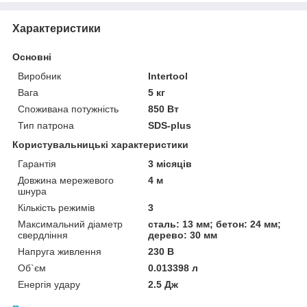
Характеристики
Основні
Виробник
Intertool
Вага
5 кг
Споживана потужність
850 Вт
Тип патрона
SDS-plus
Користувальницькі характеристики
Гарантія
3 місяців
Довжина мережевого
4 м
шнура
Кількість режимів
3
Максимальний діаметр
сталь: 13 мм; бетон: 24 мм;
свердління
дерево: 30 мм
Напруга живлення
230 В
Об`єм
0.013398 л
Енергія удару
2.5 Дж