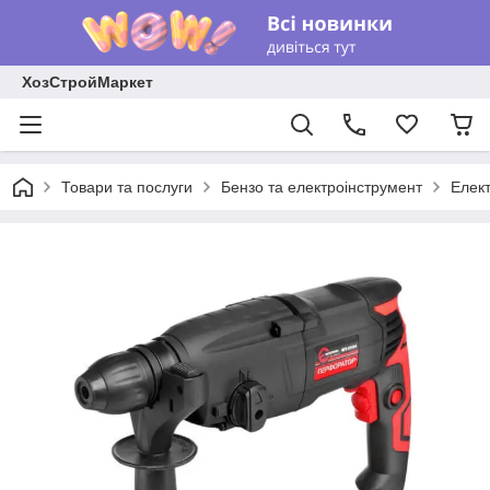
ХозСтройМаркет
Товари та послуги
Бензо та електроінструмент
Елек