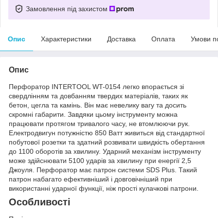
Замовлення під захистом
Опис
Характеристики
Доставка
Оплата
Умови п
Опис
Перфоратор INTERTOOL WT-0154 легко впорається зі
свердлінням та довбанням твердих матеріалів, таких як
бетон, цегла та камінь. Він має невелику вагу та досить
скромні габарити. Завдяки цьому інструменту можна
працювати протягом тривалого часу, не втомлюючи рук.
Електродвигун потужністю 850 Ватт живиться від стандартної
побутової розетки та здатний розвивати швидкість обертання
до 1100 оборотів за хвилину. Ударний механізм інструменту
може здійснювати 5100 ударів за хвилину при енергії 2,5
Джоуля. Перфоратор має патрон системи SDS Plus. Такий
патрон набагато ефективніший і довговічніший при
використанні ударної функції, ніж прості кулачкові патрони.
Особливості