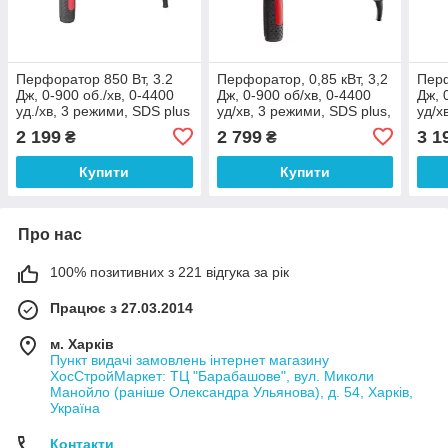
Перфоратор 850 Вт, 3.2
Перфоратор, 0,85 кВт, 3,2
Перф
Дж, 0-900 об./хв, 0-4400
Дж, 0-900 об/хв, 0-4400
Дж, 
уд./хв, 3 режими, SDS plus
уд/хв, 3 режими, SDS plus,
уд/х
INTERTOOL DT-0180
знімний швидкозатискний
знім
2 199
2 799
3 1
₴
₴
патрон INTERTOOL DT-
пат
0184
018
Купити
Купити
Про нас
100% позитивних з 221 відгука за рік
Працює з 27.03.2014
м. Харків
Пункт видачі замовлень інтернет магазину
ХосСтройМаркет: ТЦ "Барабашове", вул. Миколи
Манойло (раніше Олександра Ульянова), д. 54, Харків,
Україна
Контакти