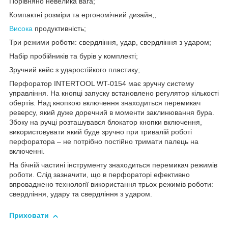
Порівняно невелика вага;
Компактні розміри та ергономічний дизайн;;
Висока
продуктивність;
Три режими роботи: свердління, удар, свердління з ударом;
Набір пробійників та бурів у комплекті;
Зручний кейс з ударостійкого пластику;
Перфоратор INTERTOOL WT-0154 має зручну систему
управління. На кнопці запуску встановлено регулятор кількості
обертів. Над кнопкою включення знаходиться перемикач
реверсу, який дуже доречний в моменти заклинювання бура.
Збоку на ручці розташувався блокатор кнопки включення,
використовувати який буде зручно при тривалій роботі
перфоратора – не потрібно постійно тримати палець на
включенні.
На бічній частині інструменту знаходиться перемикач режимів
роботи. Слід зазначити, що в перфораторі ефективно
впроваджено технології використання трьох режимів роботи:
свердління, удару та свердління з ударом.
Приховати