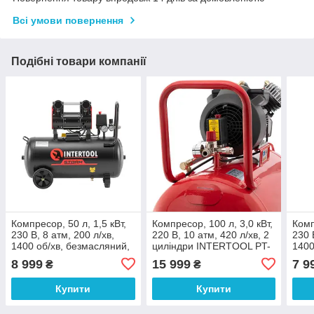
Всі умови повернення
Подібні товари компанії
Компресор, 50 л, 1,5 кВт,
Компресор, 100 л, 3,0 кВт,
Комп
230 В, 8 атм, 200 л/хв,
220 В, 10 атм, 420 л/хв, 2
230 
1400 об/хв, безмасляний,
циліндри INTERTOOL PT-
1400
2 циліндри, 63 дБ
0008
2 ци
8 999
15 999
7 9
₴
₴
INTERTOOL PT-0034
INT
Купити
Купити