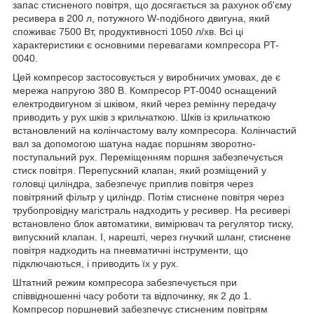
запас стисненого повітря, що досягається за рахунок об'єму
ресивера в 200 л, потужного W-подібного двигуна, який
споживає 7500 Вт, продуктивності 1050 л/хв. Всі ці
характеристики є основними перевагами компресора PT-
0040.
Цей компресор застосовується у виробничих умовах, де є
мережа напругою 380 В. Компресор PT-0040 оснащений
електродвигуном зі шківом, який через ремінну передачу
приводить у рух шків з крильчаткою. Шків із крильчаткою
встановлений на колінчастому валу компресора. Колінчастий
вал за допомогою шатуна надає поршням зворотно-
поступальний рух. Переміщенням поршня забезпечується
стиск повітря. Перепускний клапан, який розміщений у
головці циліндра, забезпечує приплив повітря через
повітряний фільтр у циліндр. Потім стиснене повітря через
трубопровідну магістраль надходить у ресивер. На ресивері
встановлено блок автоматики, вимірювач та регулятор тиску,
випускний клапан. І, нарешті, через гнучкий шланг, стиснене
повітря надходить на пневматичні інструменти, що
підключаються, і приводить їх у рух.
Штатний режим компресора забезпечується при
співвідношенні часу роботи та відпочинку, як 2 до 1.
Компресор поршневий забезпечує стисненим повітрям