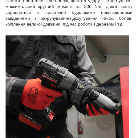
Частота обертання 2500 об/хв, частота удару — 3000 уд./хв і
максимальний крутний момент на 300 Nm, дають змогу
справлятися з практично будь-якими повсякденними
завданнями з закручування/відкручування гайок, болтів,
кріплення великої довжини, під час роботи з деревом і т.д.