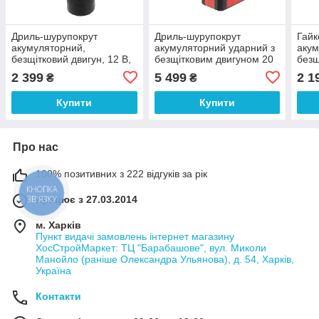
Дриль-шурупокрут
Дриль-шурупокрут
Гайк
акумуляторний,
акумуляторний ударний з
аку
безщітковий двигун, 12 В,
безщітковим двигуном 20
безщ
50 Nm, 0-500/0-1900 об/
В, 100 Нм, 0-410/0-1800
0-25
2 399
5 499
2 1
₴
₴
хв, патрон 0,8-10 мм,
об./хв, 2-13 мм,
хв, 
2x2,0 Аг INTERTOOL WT-
INT
Купити
Купити
0322
Про нас
100% позитивних з 222 відгуків за рік
Працює з 27.03.2014
м. Харків
Пункт видачі замовлень інтернет магазину
ХосСтройМаркет: ТЦ "Барабашове", вул. Миколи
Манойло (раніше Олександра Ульянова), д. 54, Харків,
Україна
Контакти