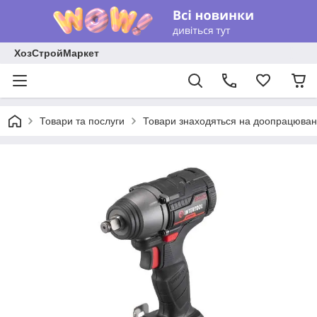
ХозСтройМаркет
Товари та послуги
Товари знаходяться на доопрацюван