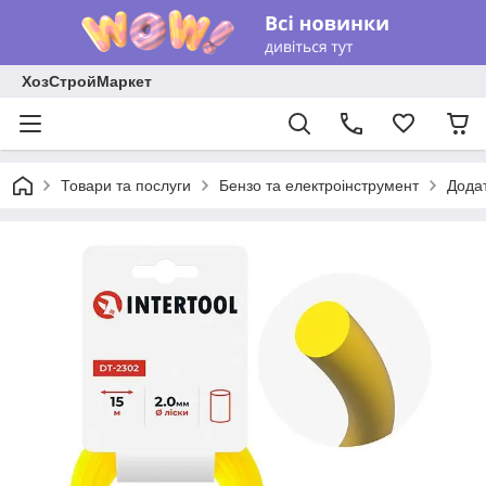
ХозСтройМаркет
Товари та послуги
Бензо та електроінструмент
Додат