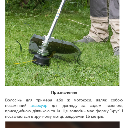
Призначення
Волосінь для тримера або ж мотокоси, являє собою
незамінний
аксесуар
для догляду за садом, газоном,
присадибною ділянкою та ін. Ця волосінь має форму "круг" і
постачається в зручному мотці, завдовжки 15 метрів.