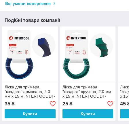
Всі умови повернення
Подібні товари компанії
Лiска для тримера
Лiска для тримера
Лиск
"квадрат" армована, 2.0
"квадрат" кручена, 2.0 мм
"ква
мм x 15 м INTERTOOL DT-
x 15 м INTERTOOL DT-
x 15
2317
2322
232
35
25
45
₴
₴
Купити
Купити