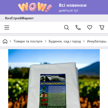
ХозСтройМаркет
Товари та послуги
Будинок, сад і город
Инкубаторы,