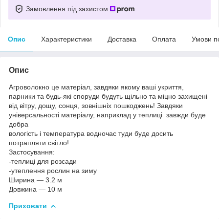
Замовлення під захистом
Опис
Характеристики
Доставка
Оплата
Умови п
Опис
Агроволокно це матеріал, завдяки якому ваші укриття,
парники та будь-які споруди будуть щільно та міцно захищені
від вітру, дощу, сонця, зовнішніх пошкоджень! Завдяки
універсальності матеріалу, наприклад у теплиці завжди буде
добра
вологість і температура водночас туди буде досить
потрапляти світло!
Застосування:
-теплиці для розсади
-утеплення рослин на зиму
Ширина — 3.2 м
Довжина — 10 м
Приховати