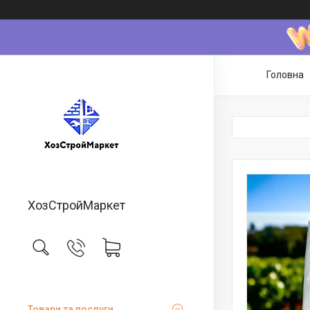
Головна
ХозСтройМаркет
Товари та послуги