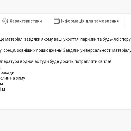
Характеристики
Інформація для замовлення
е матеріал, завдяки якому ваші укриття, парники та будь-які спор
щу, сонця, зовнішніх пошкоджень! Завдяки універсальності матеріал
емпература водночас туди буде досить потрапляти світла!
:
розсади
ослин на зиму
 м
0 м