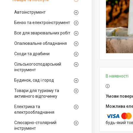
Автоінструмент
Бензо та електроінструмент
Все для зварювальних робіт
Опалювальне обладнання
Сходи та драбини
Сільськогосподарський
інструмент
В наявності
Будинок, сад і город
Товари для туризму та
активного відпочинку
Електрика та
електрообладнання
Слюсарно-столярний
будь-який то
інструмент