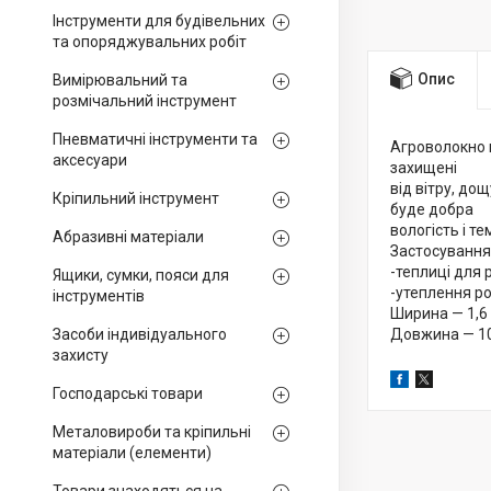
Інструменти для будівельних
та опоряджувальних робіт
Опис
Вимірювальний та
розмічальний інструмент
Пневматичні інструменти та
Агроволокно ц
аксесуари
захищені
від вітру, до
Кріпильний інструмент
буде добра
вологість і т
Абразивні матеріали
Застосування
-теплиці для 
Ящики, сумки, пояси для
-утеплення р
інструментів
Ширина — 1,6
Засоби індивідуального
Довжина — 1
захисту
Господарські товари
Металовироби та кріпильні
матеріали (елементи)