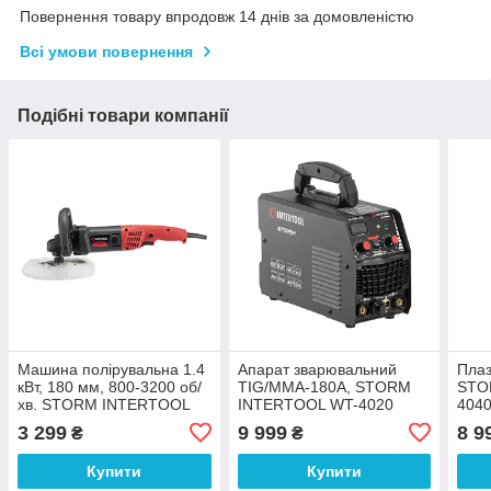
Повернення товару впродовж 14 днів за домовленістю
Всі умови повернення
Подібні товари компанії
Машина полiрувальна 1.4
Апарат зварювальний
Плаз
кВт, 180 мм, 800-3200 об/
TIG/MMA-180A, STORM
STO
хв. STORM INTERTOOL
INTERTOOL WT-4020
404
WT-1800
3 299
9 999
8 9
₴
₴
Купити
Купити