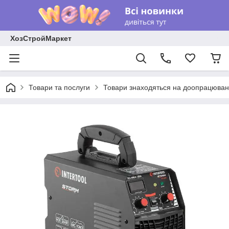
ХозСтройМаркет
Товари та послуги
Товари знаходяться на доопрацюван