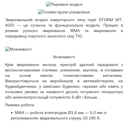
Зварювальний апарат інверторного типу серії STORM WT-
4020 — це сучасна та функціональна модель. Працює в
режимі ручного зварювання ММА та зварювання в
середовищі інертного захисного газу TIG.
Можливості
Крім зварювання металу, пристрій здатний працювати з
високолегованими сталями, алюмінієм, магнієм, зі сплавами
на основі нікелю, тонколистовими металами.
Використовується на виробництві, в автомайстернях, на
будмайданчиках, у заміських будинках, гаражах або навіть у
польових умовах за наявності досить потужного генератора
або мініелектростанцій потужністю 6 кВт і більше.
Режими роботи:
MMA — робота електродом Ø1,6 мм — 5,0 мм із
регулюванням зварювального струму 20-180 А.