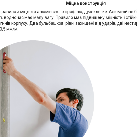
Міцна конструкція
равило з міцного алюмінієвого профілю, дуже легке. Алюміній не бо
 водночас має малу вагу. Правило має підвищену міцність і стійк
гинів корпусу. Два бульбашкові рівні захищені від ударів, дві нестир
0,5 мм/м.