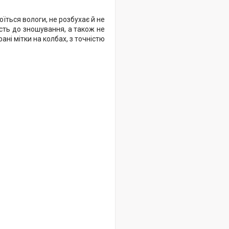
їться вологи, не розбухає й не
ість до зношування, а також не
ані мітки на колбах, з точністю