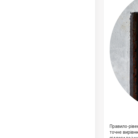
Правило-ріве
точне вирівн