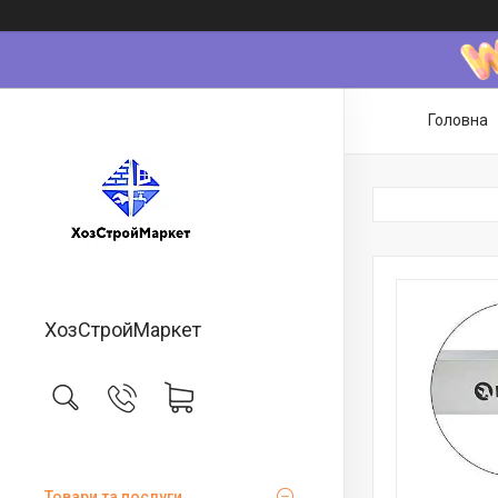
Головна
ХозСтройМаркет
Товари та послуги