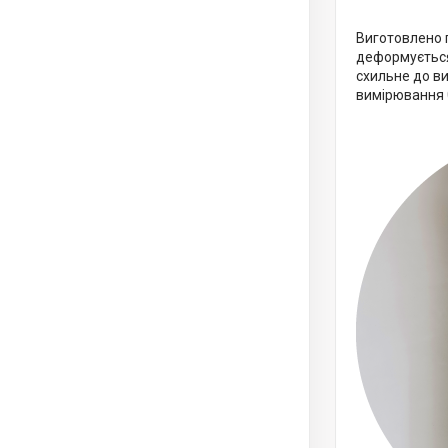
Виготовлено п
деформується,
схильне до ви
вимірювання 