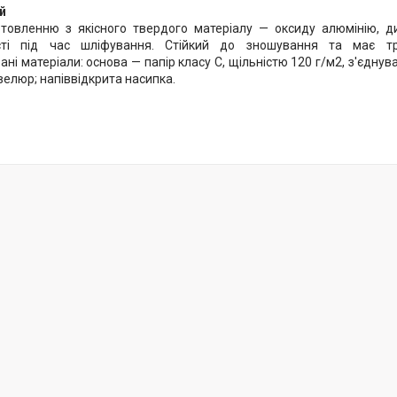
й
товленню з якісного твердого матеріалу — оксиду алюмінію, д
сті під час шліфування. Стійкий до зношування та має три
ні матеріали: основа — папір класу С, щільністю 120 г/м2, з'єдну
елюр; напіввідкрита насипка.