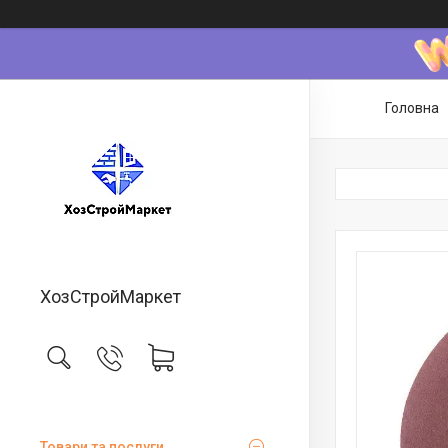
Головна
ХозСтройМаркет
Товари та послуги