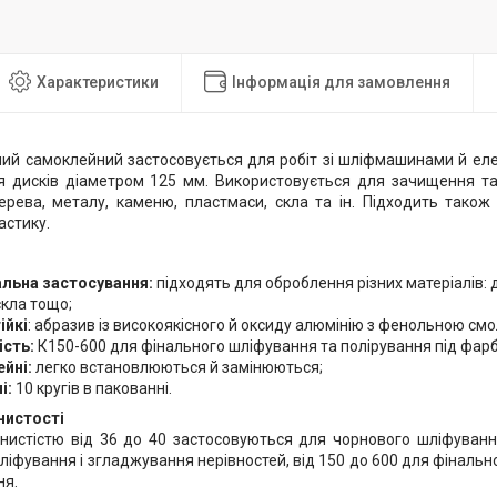
Характеристики
Інформація для замовлення
ий самоклейний застосовується для робіт зі шліфмашинами й еле
 дисків діаметром 125 мм. Використовується для зачищення та
ерева, металу, каменю, пластмаси, скла та ін. Підходить також
астику.
альна
застосування:
підходять для оброблення різних матеріалів: 
скла тощо;
ійкі
: абразив із високоякісного й оксиду алюмінію з фенольною см
ість:
К150-600 для фінального шліфування та полірування під фар
йні:
легко встановлюються й замінюються;
і:
10 кругів в пакованні.
нистості
рнистістю від 36 до 40 застосовуються для чорнового шліфуванн
ліфування і згладжування нерівностей, від 150 до 600 для фінальн
ня.