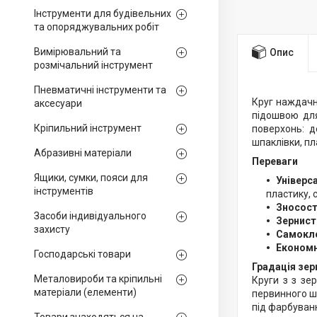
Інструменти для будівельних
та опоряджувальних робіт
Вимірювальний та
Опис
розмічальний інструмент
Пневматичні інструменти та
Круг наждачн
аксесуари
підошвою для
Кріпильний інструмент
поверхонь: д
шпаклівки, пл
Абразивні матеріали
Переваги
Ящики, сумки, пояси для
Універс
інструментів
пластику, 
Зносост
Засоби індивідуального
Зернист
захисту
Самокле
Економн
Господарські товари
Градація зер
Металовироби та кріпильні
Круги з з зе
матеріали (елементи)
первинного ш
під фарбуван