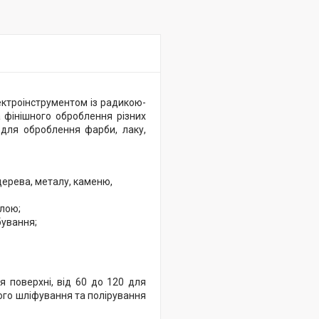
ктроінструментом із радикою-
 фінішного оброблення різних
 для оброблення фарби, лаку,
дерева, металу, каменю,
олою;
бування;
я поверхні, від 60 до 120 для
ого шліфування та полірування