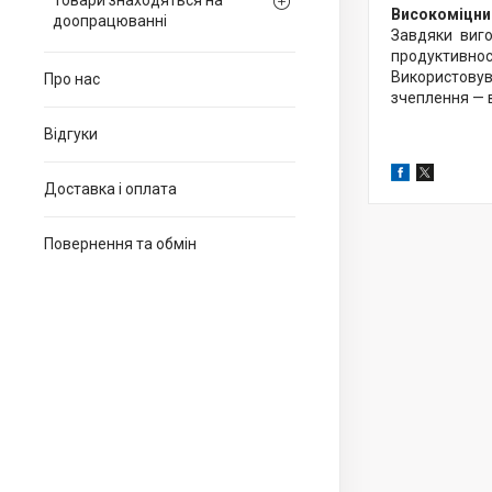
Товари знаходяться на
Високоміцни
доопрацюванні
Завдяки виго
продуктивно
Використовува
Про нас
зчеплення — в
Відгуки
Доставка і оплата
Повернення та обмін