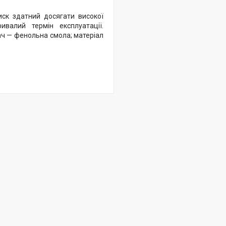
иск здатний досягати високої
валий термін експлуатації.
вач — фенольна смола; матеріал