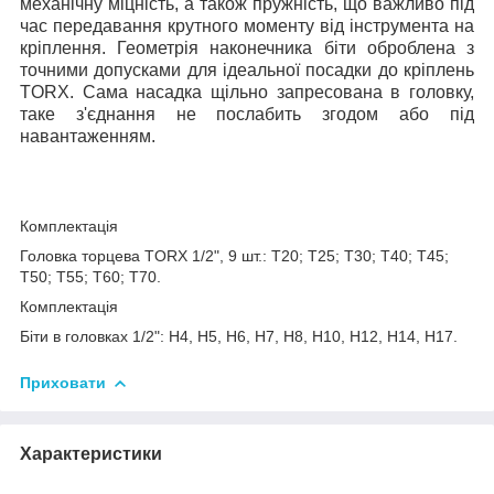
механічну міцність, а також пружність, що важливо під
час передавання крутного моменту від інструмента на
кріплення. Геометрія наконечника біти оброблена з
точними допусками для ідеальної посадки до кріплень
TORX
. Сама насадка щільно запресована в головку,
таке з'єднання не послабить згодом або під
навантаженням
.
Комплектація
Головка торцева TORX 1/2", 9 шт.:
Т20; Т25; Т30; Т40; Т45;
Т50; Т55; Т60; Т70
.
Комплектація
Біти в головках 1/2": H4, H5, H6, H7, H8, H10, H12, H14, H17.
Приховати
Характеристики