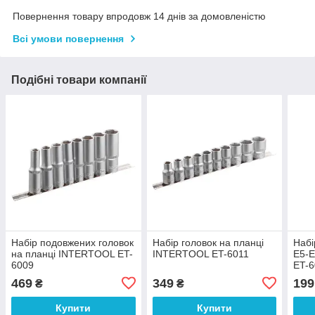
Повернення товару впродовж 14 днів за домовленістю
Всі умови повернення
Подібні товари компанії
Набір подовжених головок
Набір головок на планці
Набі
на планці INTERTOOL ET-
INTERTOOL ET-6011
E5-E
6009
ET-
469
349
199
₴
₴
Купити
Купити