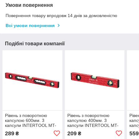
Умови повернення
Повернення товару впродовж 14 днів за домовленістю
Всі умови повернення
Подібні товари компанії
Рівень з поворотною
Рівень з поворотною
Ріве
капсулою 600мм. 3
капсулою 400мм. 3
капс
капсули INTERTOOL MT-
капсули INTERTOOL MT-
кап
1266
1264
127
289
209
559
₴
₴