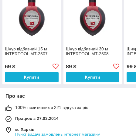
Шнур відбивний 15 м
Шнур відбивний 30 м
Шнур
INTERTOOL MT-2507
INTERTOOL MT-2508
INT
69
89
99
₴
₴
Купити
Купити
Про нас
100% позитивних з 221 відгука за рік
Працює з 27.03.2014
м. Харків
Пункт видачі замовлень інтернет магазину