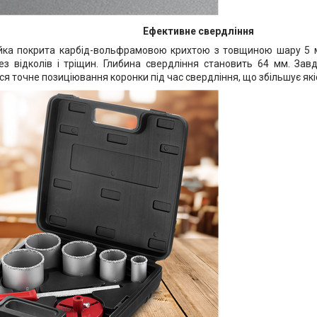
Ефективне свердління
айка покрита карбід-вольфрамовою крихтою з товщиною шару 5 
ез відколів і тріщин. Глибина свердління становить 64 мм. За
я точне позиціювання коронки під час свердління, що збільшує як