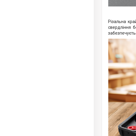
Різальна кр
свердління б
забезпечуєтьс