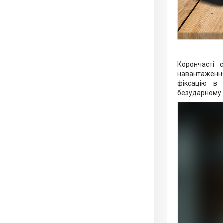
Корончасті с
навантаження
фіксацію в 
безударному 