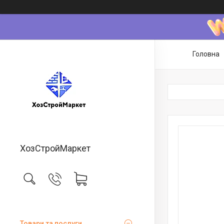
Головна
ХозСтройМаркет
Товари та послуги