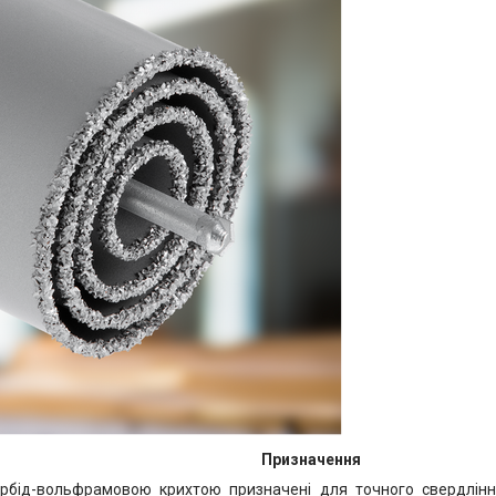
Призначення
рбід-вольфрамовою крихтою призначені для точного свердління