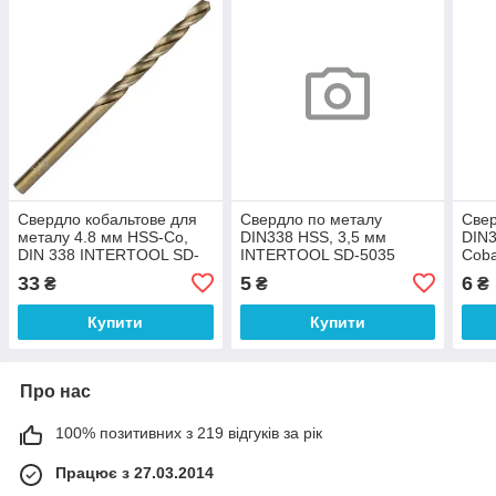
Свердло кобальтове для
Свердло по металу
Свер
металу 4.8 мм HSS-Co,
DIN338 HSS, 3,5 мм
DIN3
DIN 338 INTERTOOL SD-
INTERTOOL SD-5035
Coba
5448
541
33
5
6
₴
₴
₴
Купити
Купити
Про нас
100% позитивних з 219 відгуків за рік
Працює з 27.03.2014