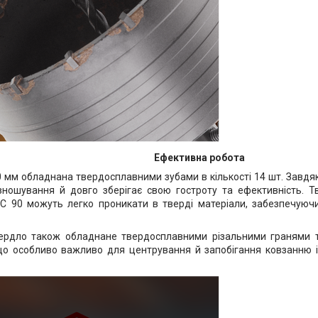
Ефективна робота
 мм обладнана твердосплавними зубами в кількості 14 шт. Завдяки
 зношування й довго зберігає свою гостроту та ефективність. Т
C 90 можуть легко проникати в тверді матеріали, забезпечуюч
ердло також обладнане твердосплавними різальними гранями т
що особливо важливо для центрування й запобігання ковзанню і