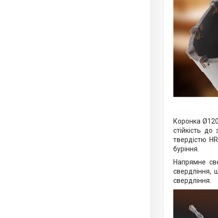
Коронка Ø120
стійкість до
твердістю HR
буріння.
Напрямне св
свердління, 
свердління.