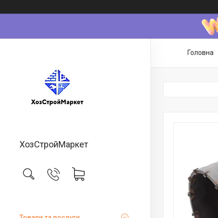
Головна
ХозСтройМаркет
Товари та послуги