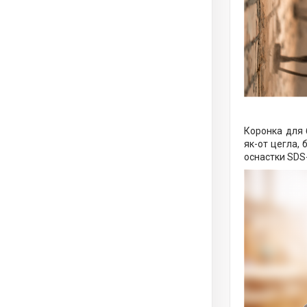
Коронка для 
як-от цегла, 
оснастки SDS-