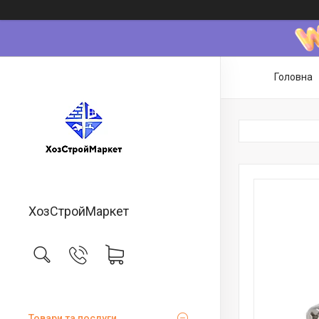
Головна
ХозСтройМаркет
Товари та послуги