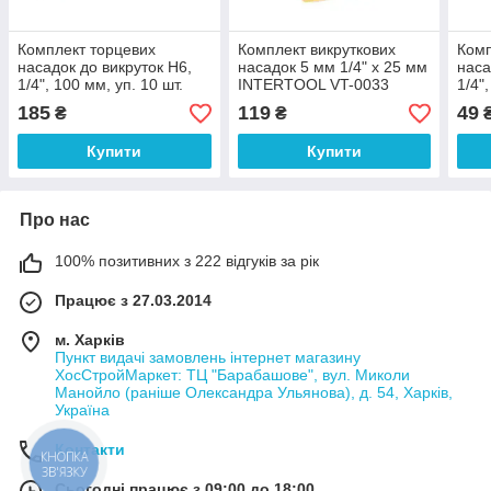
Комплект торцевих
Комплект викруткових
Комп
насадок до викруток H6,
насадок 5 мм 1/4" x 25 мм
наса
1/4", 100 мм, уп. 10 шт.
INTERTOOL VT-0033
1/4",
INTERTOOL VT-0056
INT
185
119
49
₴
₴
Купити
Купити
Про нас
100% позитивних з 222 відгуків за рік
Працює з 27.03.2014
м. Харків
Пункт видачі замовлень інтернет магазину
ХосСтройМаркет: ТЦ "Барабашове", вул. Миколи
Манойло (раніше Олександра Ульянова), д. 54, Харків,
Україна
Контакти
КНОПКА
ЗВ'ЯЗКУ
Сьогодні працює з 09:00 до 18:00