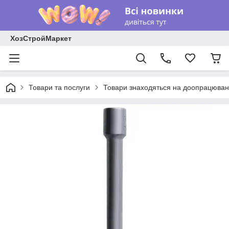
ХозСтройМаркет
Товари та послуги
Товари знаходяться на доопрацюван