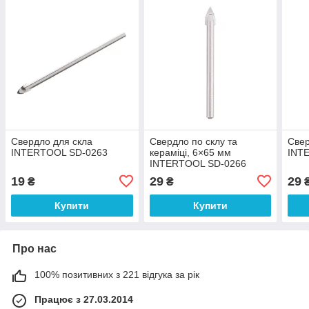
Свердло для скла
Свердло по склу та
Свер
INTERTOOL SD-0263
кераміці, 6×65 мм
INT
INTERTOOL SD-0266
19
29
29
₴
₴
Купити
Купити
Про нас
100% позитивних з 221 відгука за рік
Працює з 27.03.2014