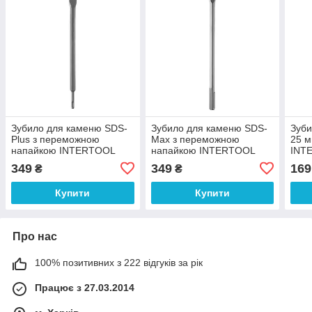
Зубило для каменю SDS-
Зубило для каменю SDS-
Зуби
Plus з переможною
Max з переможною
25 м
напайкою INTERTOOL
напайкою INTERTOOL
INT
SD-0451
SD-0455
349
349
169
₴
₴
Купити
Купити
Про нас
100% позитивних з 222 відгуків за рік
Працює з 27.03.2014