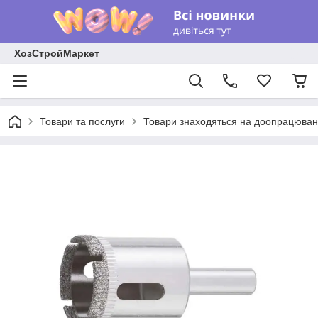
ХозСтройМаркет
Товари та послуги
Товари знаходяться на доопрацюван