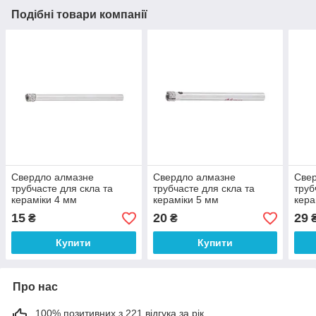
Подібні товари компанії
Свердло алмазне
Свердло алмазне
Све
трубчасте для скла та
трубчасте для скла та
труб
кераміки 4 мм
кераміки 5 мм
кера
INTERTOOL SD-0342
INTERTOOL SD-0343
INT
15
20
29
₴
₴
Купити
Купити
Про нас
100% позитивних з 221 відгука за рік