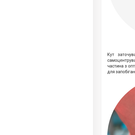
Кут заточув
самоцентрува
частина з оп
для запобіга