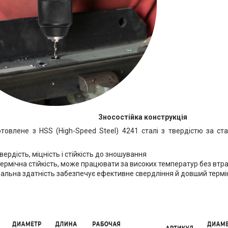
Зносостійка конструкція
товлене з HSS (High-Speed Steel) 4241 сталі з твердістю за ст
вердість, міцність і стійкість до зношування
ермічна стійкість, може працювати за високих температур без втра
зальна здатність забезпечує ефективне свердління й довший термін