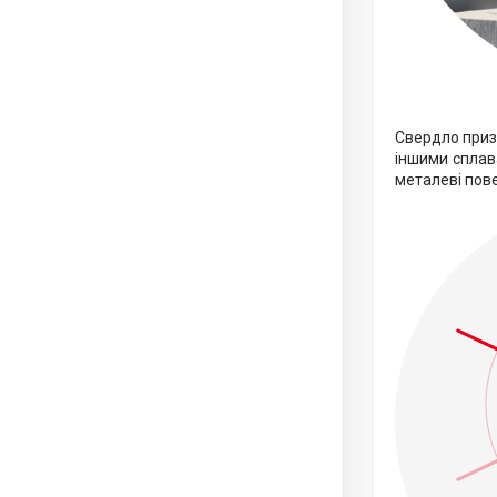
Свердло призн
іншими сплав
металеві пов