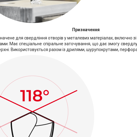
Призначення
ачене для свердління отворів у металевих матеріалах, включно зі
ами. Має спеціальне спіральне заточування, що дає змогу свердл
ерхні. Використовується разом із дрилями, шурупокрутами, перфора