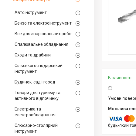
Автоінструмент
Бензо та електроінструмент
Все для зварювальних робіт
Опалювальне обладнання
Сходи та драбини
Сільськогосподарський
інструмент
В наявності
Будинок, сад і город
Товари для туризму та
активного відпочинку
Електрика та
електрообладнання
Слюсарно-столярний
будь-який то
інструмент