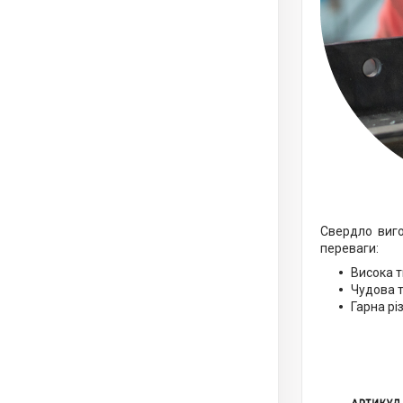
Свердло виго
переваги:
Висока т
Чудова т
Гарна рі