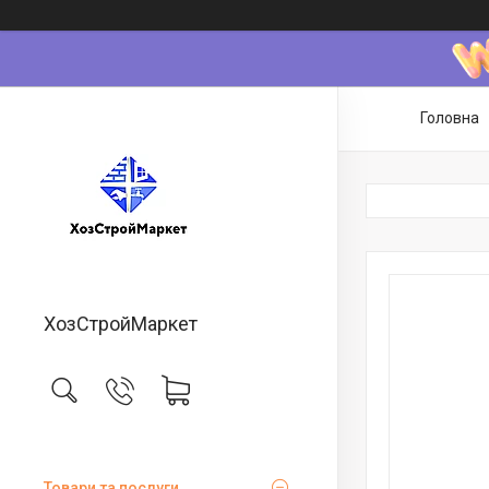
Головна
ХозСтройМаркет
Товари та послуги