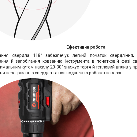
Ефективна робота
ання свердла 118° забезпечує легкий початок свердління
ння й запобігання ковзанню інструмента в початковій фазі св
тимальним кутом нахилу 20-30° знижує тертя й тепловий вплив у п
ння перегріванню свердла та пошкодженню робочої поверхні.