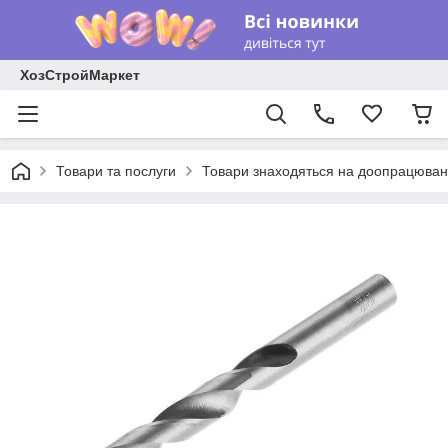
ХозСтройМаркет
Товари та послуги
Товари знаходяться на доопрацюван