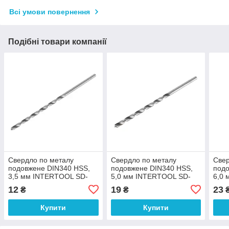
Всі умови повернення
Подібні товари компанії
Свердло по металу
Свердло по металу
Свер
подовжене DIN340 HSS,
подовжене DIN340 HSS,
подо
3,5 мм INTERTOOL SD-
5,0 мм INTERTOOL SD-
6,0
5235
5250
526
12
19
23
₴
₴
Купити
Купити