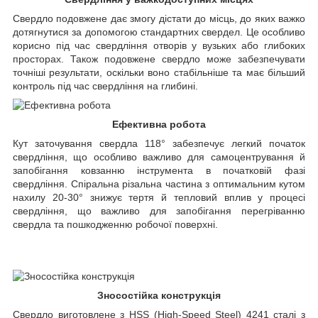
Свердло подовжене дає змогу дістати до місць, до яких важко
дотягнутися за допомогою стандартних свердел. Це особливо
корисно під час свердління отворів у вузьких або глибоких
просторах. Також подовжене свердло може забезпечувати
точніші результати, оскільки воно стабільніше та має більший
контроль під час свердління на глибині.
Ефективна робота
Кут заточування свердла 118° забезпечує легкий початок
свердління, що особливо важливо для самоцентрування й
запобігання ковзанню інструмента в початковій фазі
свердління. Спіральна різальна частина з оптимальним кутом
нахилу 20-30° знижує тертя й тепловий вплив у процесі
свердління, що важливо для запобігання перегріванню
свердла та пошкодженню робочої поверхні.
Зносостійка конструкція
Свердло виготовлене з HSS (High-Speed Steel) 4241 сталі з