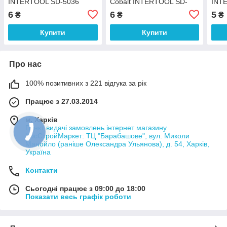
INTERTOOL SD-5036
Cobalt INTERTOOL SD-
INT
5410
6
6
5
₴
₴
₴
Купити
Купити
Про нас
100% позитивних з 221 відгука за рік
Працює з 27.03.2014
м. Харків
Пункт видачі замовлень інтернет магазину
ХосСтройМаркет: ТЦ "Барабашове", вул. Миколи
Манойло (раніше Олександра Ульянова), д. 54, Харків,
Україна
Контакти
Сьогодні працює з 09:00 до 18:00
Показати весь графік роботи