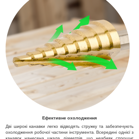
Ефективне охолодження
Дві широкі канавки легко відводять стружку та забезпечують
охолодження робочої частини інструмента. Всередині однієї з
канавок нанесена шкала діаметрів, що неабияк спрощує