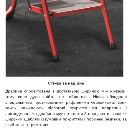
Стійка та надійна
Драбина спроєктована з достатньою шириною між ніжками,
тому вона дуже стійка, не гойдається. Ніжки обладнані
спеціальними протиковзними рифленими черевиками, вони
також захищають підлогові покриття від подряпин і
пошкоджень. На драбини зручно стояти й працювати, завдяки
широким щаблям із гумовим покриттям і поручню безпеки, за
який можна триматися.