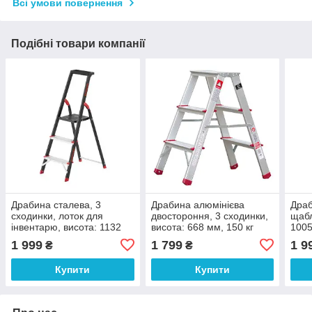
Всі умови повернення
Подібні товари компанії
Драбина сталева, 3
Драбина алюмінієва
Драб
сходинки, лоток для
двостороння, 3 сходинки,
щабл
інвентарю, висота: 1132
висота: 668 мм, 150 кг
100
мм, висота: висота до
INTERTOOL LT-1103
1 999
1 799
1 9
₴
₴
платформи: 630 мм, 150
кг INTERTOOL LT-0053
Купити
Купити