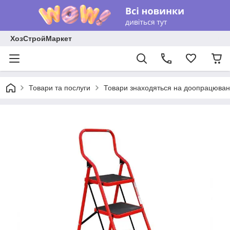
ХозСтройМаркет
Товари та послуги
Товари знаходяться на доопрацюван