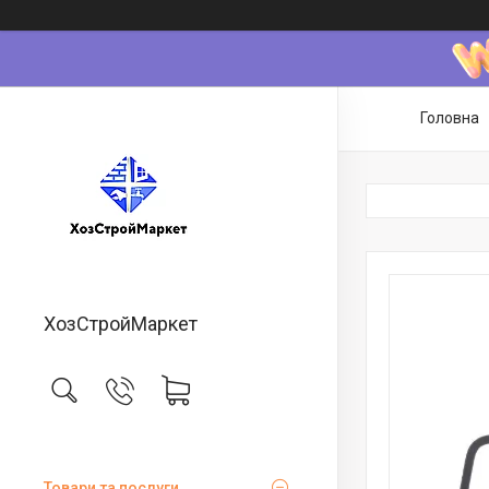
Головна
ХозСтройМаркет
Товари та послуги