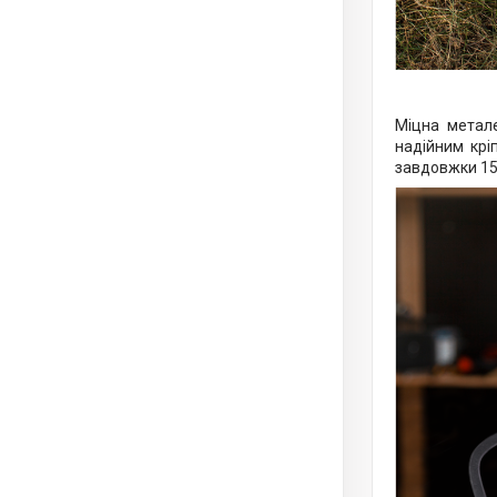
Міцна метале
надійним крі
завдовжки 15