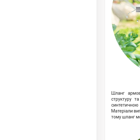
Шланг армов
структуру та
синтетичною 
Матеріали виг
тому шланг м