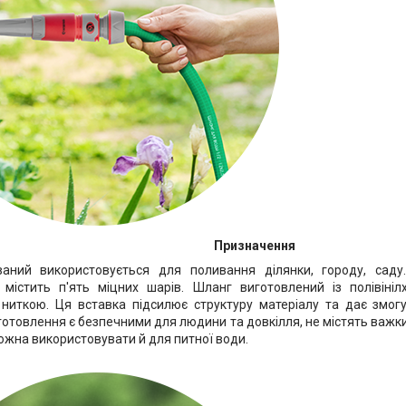
Призначення
аний використовується для поливання ділянки, городу, саду
 містить п'ять міцних шарів. Шланг виготовлений із полівіні
ниткою. Ця вставка підсилює структуру матеріалу та дає змог
отовлення є безпечними для людини та довкілля, не містять важких
ожна використовувати й для питної води.