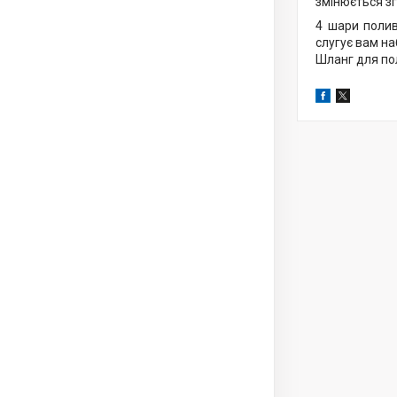
змінюється зг
4 шари полив
слугує вам н
Шланг для по