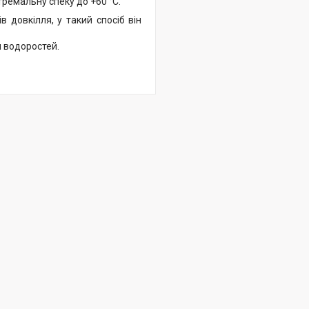
тремальну спеку до +60 °C.
 довкілля, у такий спосіб він
я водоростей.