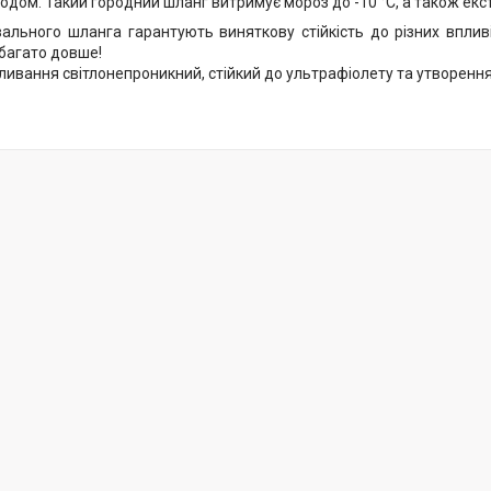
одом. Такий городний шланг витримує мороз до -10 °C, а також екс
ального шланга гарантують виняткову стійкість до різних впливів
абагато довше!
ливання світлонепроникний, стійкий до ультрафіолету та утворенн