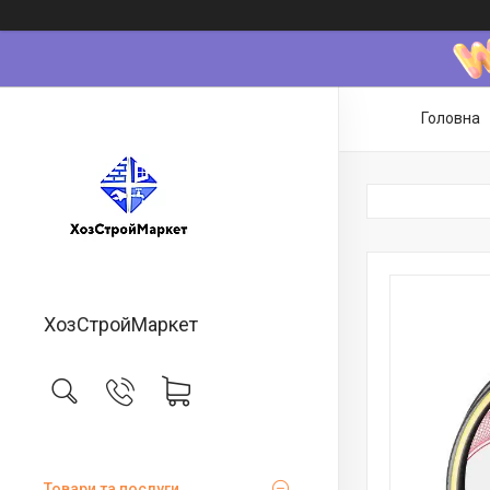
Головна
ХозСтройМаркет
Товари та послуги