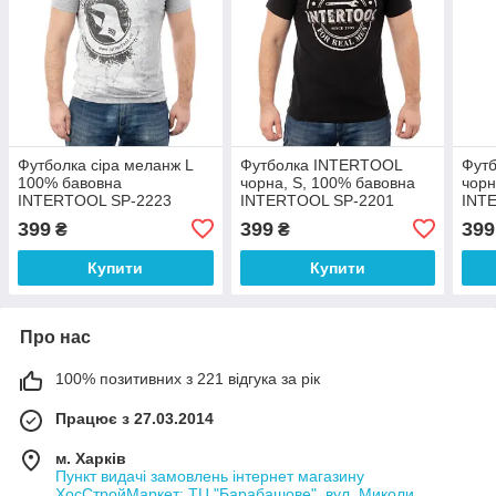
Футболка сіра меланж L
Футболка INTERTOOL
Фут
100% бавовна
чорна, S, 100% бавовна
чорн
INTERTOOL SP-2223
INTERTOOL SP-2201
INT
399
399
399
₴
₴
Купити
Купити
Про нас
100% позитивних з 221 відгука за рік
Працює з 27.03.2014
м. Харків
Пункт видачі замовлень інтернет магазину
ХосСтройМаркет: ТЦ "Барабашове", вул. Миколи