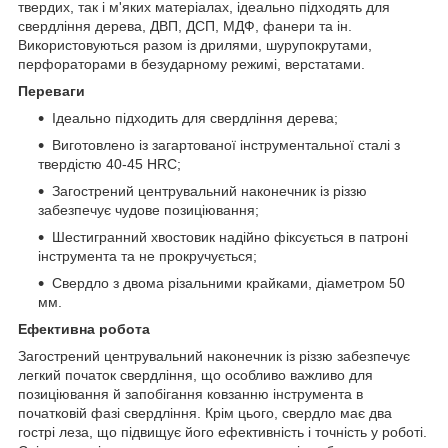
твердих, так і м'яких матеріалах, ідеально підходять для
свердління дерева, ДВП, ДСП, МДФ, фанери та ін.
Використовуються разом із дрилями, шурупокрутами,
перфораторами в безударному режимі, верстатами.
Переваги
Ідеально підходить для свердління дерева;
Виготовлено із загартованої інструментальної сталі з
твердістю 40-45 HRC;
Загострений центрувальний наконечник із різзю
забезпечує чудове позиціювання;
Шестигранний хвостовик надійно фіксується в патроні
інструмента та не прокручується;
Свердло з двома різальними крайками, діаметром 50
мм.
Ефективна робота
Загострений центрувальний наконечник із різзю забезпечує
легкий початок свердління, що особливо важливо для
позиціювання й запобігання ковзанню інструмента в
початковій фазі свердління. Крім цього, свердло має два
гострі леза, що підвищує його ефективність і точність у роботі.