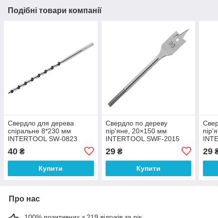
Подібні товари компанії
Свердло для дерева
Свердло по дереву
Свер
спіральне 8*230 мм
пір'яне, 20×150 мм
пір'
INTERTOOL SW-0823
INTERTOOL SWF-2015
INT
40
29
29
₴
₴
Купити
Купити
Про нас
100% позитивних з 219 відгуків за рік