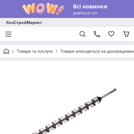
ХозСтройМаркет
Товари та послуги
Товари знаходяться на доопрацюван