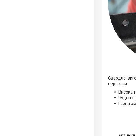
Свердло виго
переваги:
Висока т
Чудова т
Гарна рі