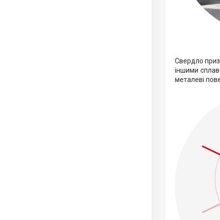
Свердло призн
іншими сплав
металеві пов