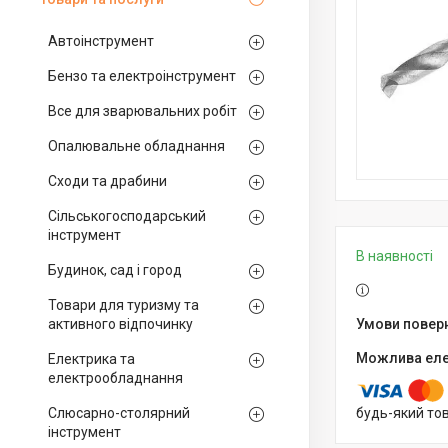
Автоінструмент
Бензо та електроінструмент
Все для зварювальних робіт
Опалювальне обладнання
Сходи та драбини
Сільськогосподарський
інструмент
В наявності
Будинок, сад і город
Товари для туризму та
активного відпочинку
Електрика та
електрообладнання
Слюсарно-столярний
будь-який то
інструмент