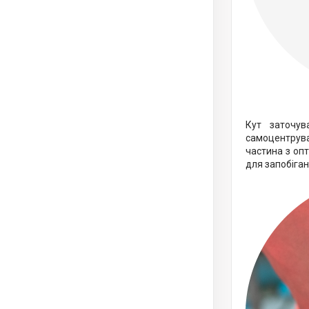
Кут заточув
самоцентрува
частина з оп
для запобіга