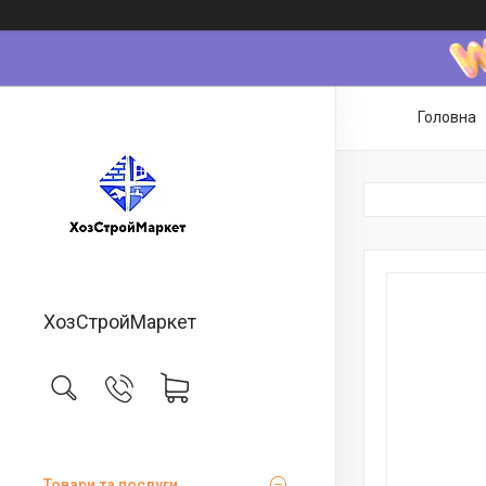
Головна
ХозСтройМаркет
Товари та послуги