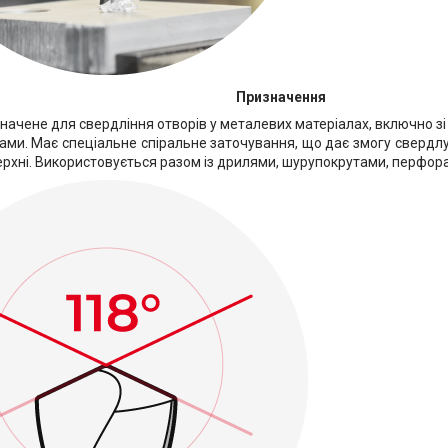
Призначення
ачене для свердління отворів у металевих матеріалах, включно зі
ами. Має спеціальне спіральне заточування, що дає змогу свердл
ерхні. Використовується разом із дрилями, шурупокрутами, перфора