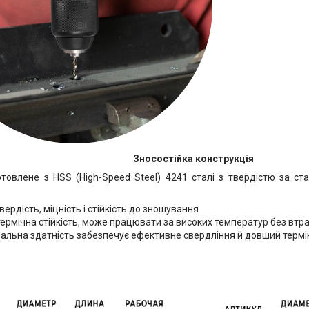
Зносостійка конструкція
товлене з HSS (High-Speed Steel) 4241 сталі з твердістю за ст
вердість, міцність і стійкість до зношування
ермічна стійкість, може працювати за високих температур без втра
зальна здатність забезпечує ефективне свердління й довший термін