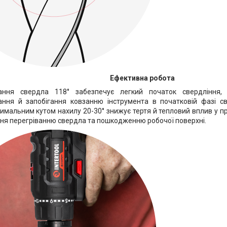
Ефективна робота
ання свердла 118° забезпечує легкий початок свердління
ння й запобігання ковзанню інструмента в початковій фазі св
тимальним кутом нахилу 20-30° знижує тертя й тепловий вплив у п
ння перегріванню свердла та пошкодженню робочої поверхні.