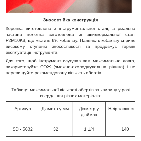
Зносостійка конструкція
Коронка виготовлена з інструментальної сталі, а різальна
частина полотна виготовлена зі швидкорізальної сталі
P2M10K8, що містить 8% кобальту. Наявність кобальту сприяє
високому ступеню зносостійкості та продовжує термін
експлуатації інструмента.
Для того, щоб інструмент слугував вам максимально довго,
використовуйте СОЖ (змажно-охолоджувальна рідина) і не
перевищуйте рекомендовану кількість обертів.
Таблиця максимальної кількості обертів за хвилину у разі
свердління різних матеріалів:
Артикул
Діаметр у мм.
Діаметр у
Неіржавка стал
дюймах
SD - 5632
32
1 1/4
140