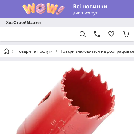
ХозСтройМаркет
Товари та послуги
Товари знаходяться на доопрацюван