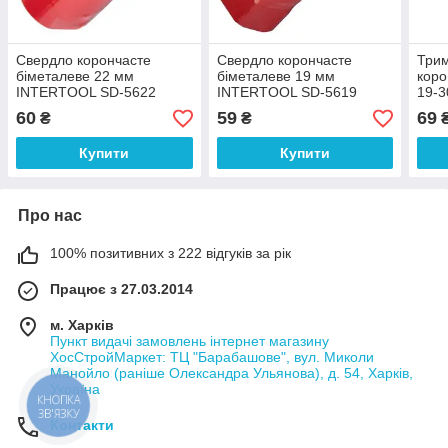
Свердло корончасте
Свердло корончасте
Трим
біметалеве 22 мм
біметалеве 19 мм
коро
INTERTOOL SD-5622
INTERTOOL SD-5619
19-3
INT
60
59
69
₴
₴
Купити
Купити
Про нас
100% позитивних з 222 відгуків за рік
Працює з 27.03.2014
м. Харків
Пункт видачі замовлень інтернет магазину
ХосСтройМаркет: ТЦ "Барабашове", вул. Миколи
Манойло (раніше Олександра Ульянова), д. 54, Харків,
Україна
КНОПКА
ЗВ'ЯЗКУ
Контакти