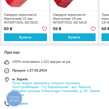
Свердло корончасте
Свердло корончасте
Трим
біметалеве 22 мм
біметалеве 19 мм
коро
INTERTOOL SD-5622
INTERTOOL SD-5619
19-3
INT
60
59
69
₴
₴
Купити
Купити
Про нас
100% позитивних з 221 відгука за рік
Працює з 27.03.2014
м. Харків
Пункт видачі замовлень інтернет магазину
ХосСтройМаркет: ТЦ "Барабашове", вул. Миколи
Манойло (раніше Олександра Ульянова), д. 54, Харків,
Україна
КНОПКА
ЗВ'ЯЗКУ
Контакти