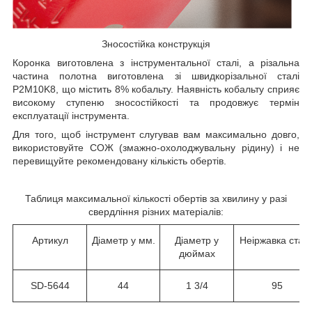
Зносостійка конструкція
Коронка виготовлена з інструментальної сталі, а різальна
частина полотна виготовлена зі швидкорізальної сталі
P2M10K8, що містить 8% кобальту. Наявність кобальту сприяє
високому ступеню зносостійкості та продовжує термін
експлуатації інструмента.
Для того, щоб інструмент слугував вам максимально довго,
використовуйте СОЖ (змажно-охолоджувальну рідину) і не
перевищуйте рекомендовану кількість обертів.
Таблиця максимальної кількості обертів за хвилину у разі
свердління різних матеріалів:
Артикул
Діаметр у мм.
Діаметр у
Неіржавка стал
дюймах
SD-5644
44
1 3/4
95