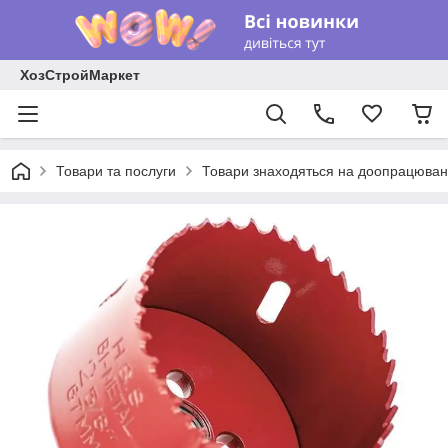
ХозСтройМаркет
Товари та послуги
Товари знаходяться на доопрацюван