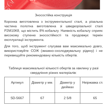
Зносостійка конструкція
Коронка виготовлена з інструментальної сталі, а різальна
частина полотна виготовлена зі швидкорізальної сталі
P2M10K8, що містить 8% кобальту. Наявність кобальту сприяє
високому ступеню зносостійкості та продовжує термін
експлуатації інструмента.
Для того, щоб інструмент слугував вам максимально довго,
використовуйте СОЖ (змажно-охолоджувальну рідину) і не
перевищуйте рекомендовану кількість обертів.
Таблиця максимальної кількості обертів за хвилину у разі
свердління різних матеріалів:
Артикул
Діаметр у мм.
Діаметр у
Неіржавка стал
дюймах
SD-5667
67
2 5/8
65