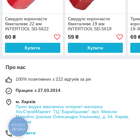
Свердло корончасте
Свердло корончасте
Трим
біметалеве 22 мм
біметалеве 19 мм
коро
INTERTOOL SD-5622
INTERTOOL SD-5619
19-3
INT
60
59
69
₴
₴
Купити
Купити
Про нас
100% позитивних з 222 відгуків за рік
Працює з 27.03.2014
м. Харків
Пункт видачі замовлень інтернет магазину
ХосСтройМаркет: ТЦ "Барабашове", вул. Миколи
Манойло (раніше Олександра Ульянова), д. 54, Харків,
Україна
КНОПКА
ЗВ'ЯЗКУ
Контакти