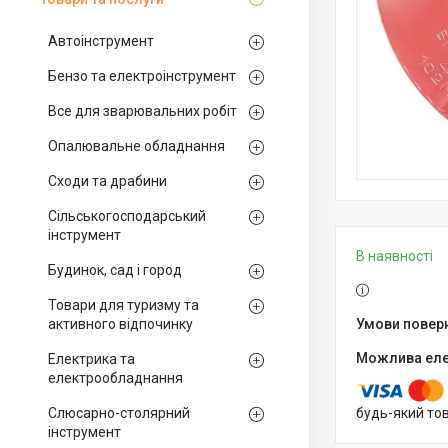
Автоінструмент
Бензо та електроінструмент
Все для зварювальних робіт
Опалювальне обладнання
Сходи та драбини
Сільськогосподарський
інструмент
В наявності
Будинок, сад і город
Товари для туризму та
активного відпочинку
Електрика та
електрообладнання
Слюсарно-столярний
будь-який то
інструмент