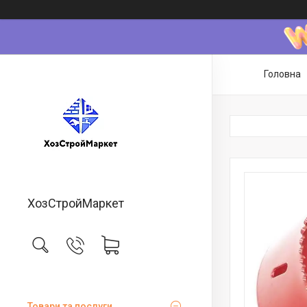
Головна
ХозСтройМаркет
Товари та послуги