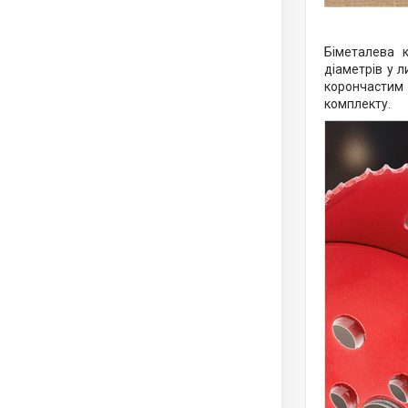
Біметалева 
діаметрів у л
корончастим
комплекту.