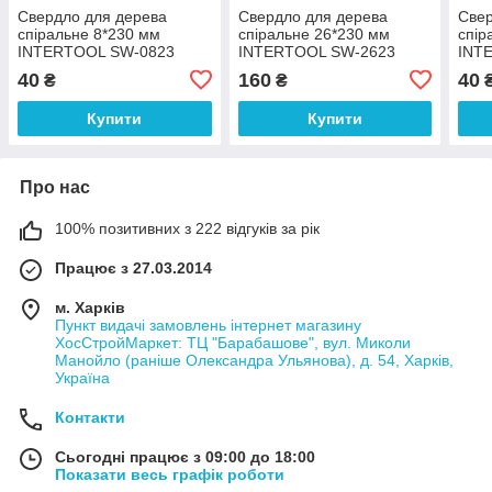
Свердло для дерева
Свердло для дерева
Свер
спіральне 8*230 мм
спіральне 26*230 мм
спір
INTERTOOL SW-0823
INTERTOOL SW-2623
INT
40
160
40
₴
₴
Купити
Купити
Про нас
100% позитивних з 222 відгуків за рік
Працює з 27.03.2014
м. Харків
Пункт видачі замовлень інтернет магазину
ХосСтройМаркет: ТЦ "Барабашове", вул. Миколи
Манойло (раніше Олександра Ульянова), д. 54, Харків,
Україна
Контакти
Сьогодні працює з 09:00 до 18:00
Показати весь графік роботи