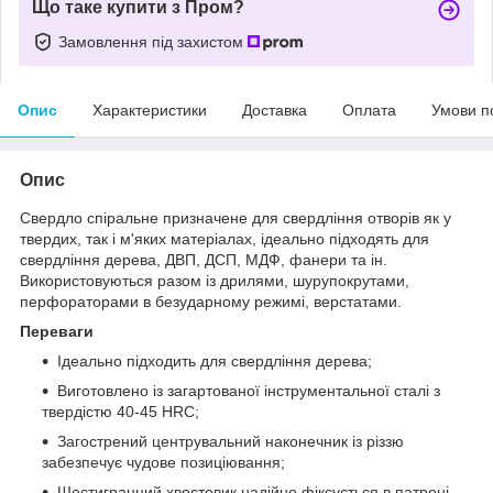
Що таке купити з Пром?
Замовлення під захистом
Опис
Характеристики
Доставка
Оплата
Умови п
Опис
Свердло спіральне призначене для свердління отворів як у
твердих, так і м'яких матеріалах, ідеально підходять для
свердління дерева, ДВП, ДСП, МДФ, фанери та ін.
Використовуються разом із дрилями, шурупокрутами,
перфораторами в безударному режимі, верстатами.
Переваги
Ідеально підходить для свердління дерева;
Виготовлено із загартованої інструментальної сталі з
твердістю 40-45 HRC;
Загострений центрувальний наконечник із різзю
забезпечує чудове позиціювання;
Шестигранний хвостовик надійно фіксується в патроні