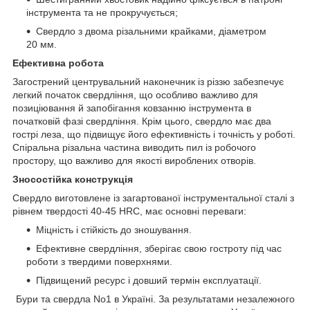
інструмента та не прокручується;
Свердло з двома різальними крайками, діаметром
20 мм.
Ефективна робота
Загострений центрувальний наконечник із різзю забезпечує
легкий початок свердління, що особливо важливо для
позиціювання й запобігання ковзанню інструмента в
початковій фазі свердління. Крім цього, свердло має два
гострі леза, що підвищує його ефективність і точність у роботі.
Спіральна різальна частина виводить пил із робочого
простору, що важливо для якості вироблених отворів.
Зносостійка конструкція
Свердло виготовлене із загартованої інструментальної сталі з
рівнем твердості 40-45 HRC, має основні переваги:
Міцність і стійкість до зношування.
Ефективне свердління, зберігає свою гостроту під час
роботи з твердими поверхнями.
Підвищений ресурс і довший термін експлуатації.
Бури та свердла No1 в Україні. За результатами незалежного