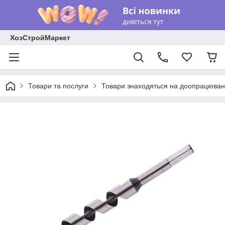
ХозСтройМаркет
Товари та послуги
Товари знаходяться на доопрацюван