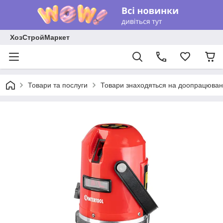
ХозСтройМаркет
Товари та послуги
Товари знаходяться на доопрацюван