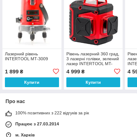
Лазерний рівень
Рівень лазерний 360 град,
Ріве
INTERTOOL MT-3009
3 лазерні голівки, зелений
лазе
лазер INTERTOOL MT-
INT
3067
1 899
4 999
4 5
₴
₴
Купити
Купити
Про нас
100% позитивних з 222 відгуків за рік
Працює з 27.03.2014
м. Харків