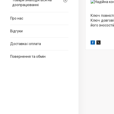
Товари знаходяться на
доопрацюванні
Ключ повніст
Про нас
Ключ довгові
його зносостій
Відгуки
Доставка і оплата
Повернення та обмін