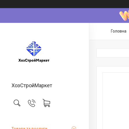
Головна
ХозСтройМаркет
Товари та послуги