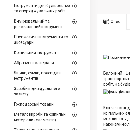
Інструменти для будівельних
та опоряджувальних робіт
Вимірювальний та
Опис
розмічальний інструмент
Пневматичні інструменти та
аксесуари
Кріпильний інструмент
Абразивні матеріали
Ящики, сумки, пояси для
Балонний L-
інструментів
транспортних
робіт, на буд
Засоби індивідуального
захисту
Господарські товари
Ключ зі стан
кріпильних ел
Металовироби та кріпильні
можливість д
матеріали (елементи)
наконечник-л