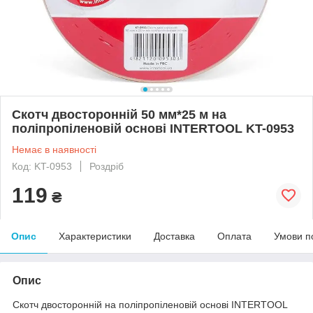
Скотч двосторонній 50 мм*25 м на
поліпропіленовій основі INTERTOOL KT-0953
Немає в наявності
Код: KT-0953
Роздріб
119
₴
Опис
Характеристики
Доставка
Оплата
Умови п
Опис
Скотч двосторонній на поліпропіленовій основі INTERTOOL