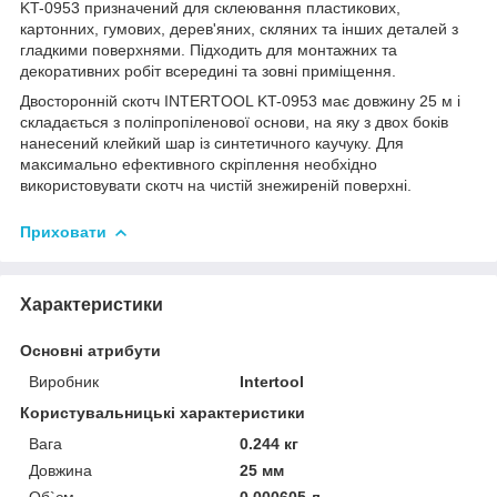
KT-0953 призначений для склеювання пластикових,
картонних, гумових, дерев'яних, скляних та інших деталей з
гладкими поверхнями. Підходить для монтажних та
декоративних робіт всередині та зовні приміщення.
Двосторонній скотч INTERTOOL KT-0953 має довжину 25 м і
складається з поліпропіленової основи, на яку з двох боків
нанесений клейкий шар із синтетичного каучуку. Для
максимально ефективного скріплення необхідно
використовувати скотч на чистій знежиреній поверхні.
Приховати
Характеристики
Основні атрибути
Виробник
Intertool
Користувальницькі характеристики
Вага
0.244 кг
Довжина
25 мм
Об`єм
0.000605 л