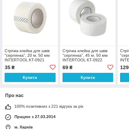
Стрічка клейка для швів
Стрічка клейка для швів
Стрі
"серпянка", 20 м, 50 мм
"серпянка", 45 м, 50 мм
"сер
INTERTOOL KT-0921
INTERTOOL KT-0922
INT
35
69
129
₴
₴
Купити
Купити
Про нас
100% позитивних з 221 відгука за рік
Працює з 27.03.2014
м. Харків