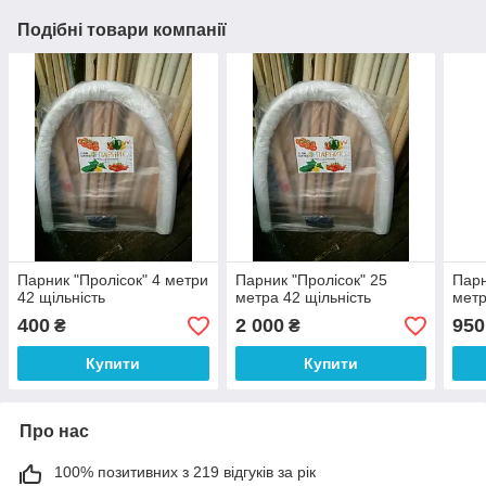
Подібні товари компанії
Парник "Пролісок" 4 метри
Парник "Пролісок" 25
Парн
42 щільність
метра 42 щільність
метр
400
2 000
950
₴
₴
Купити
Купити
Про нас
100% позитивних з 219 відгуків за рік