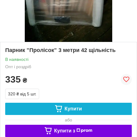
Парник "Пролісок" 3 метри 42 щільність
В наявності
Опт і роздріб
335
₴
320 ₴
від 5 шт.
Купити
або
Купити з