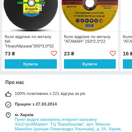
Коло відрізне по металу
Коло відрізне по металу
Коло
NA
"АТАМАН" 150*2,0*22
"АТА
"НовоАбразив"300*3,0*32
73
23
16
₴
₴
Купити
Купити
Про нас
100% позитивних з 221 відгука за рік
Працює з 27.03.2014
м. Харків
Пункт видачі замовлень інтернет магазину
ХосСтройМаркет: ТЦ "Барабашове", вул. Миколи
Манойло (раніше Олександра Ульянова), д. 54, Харків,