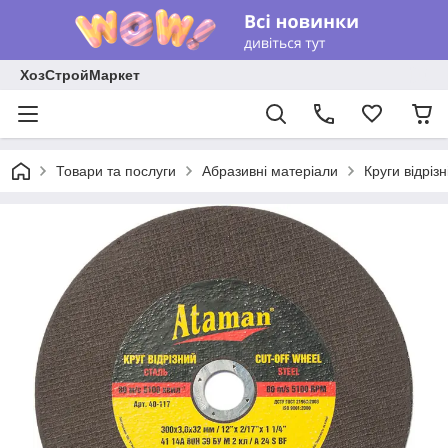
ХозСтройМаркет
Товари та послуги
Абразивні матеріали
Круги відріз