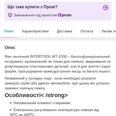
Що таке купити з Пром?
Замовлення під захистом
Опис
Характеристики
Доставка
Оплата
Умови п
Опис
Фен технічний INTERTOOL WT-1030 – багатофункціональний
інструмент, призначений не тільки для паяння, зварювання та
розм'якшення пластмасових деталей, але й для зняття старої
фарби, просушування важкодоступних місць та багато іншого.
Незамінний у холодну пору , коли необхідно розігріти
замерзлі труби або двигун автомобіля, при цьому він успішно
замінює паяльну лампу.
Особливості< /strong>
Нагрівальний елемент з кераміки;
Електронне регулювання температури повітря від
50⁰С до 600⁰С;