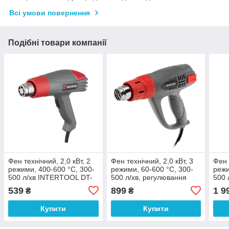
Всі умови повернення
Подібні товари компанії
Фен технiчний, 2,0 кВт, 2
Фен технiчний, 2,0 кВт, 3
Фен 
режими, 400-600 °C, 300-
режими, 60-600 °C, 300-
режи
500 л/хв INTERTOOL DT-
500 л/хв, регулювання
500 
2416
температури, LED
темп
539
899
1 9
₴
₴
дисплей INTERTOOL DT-
скре
2420
Купити
Купити