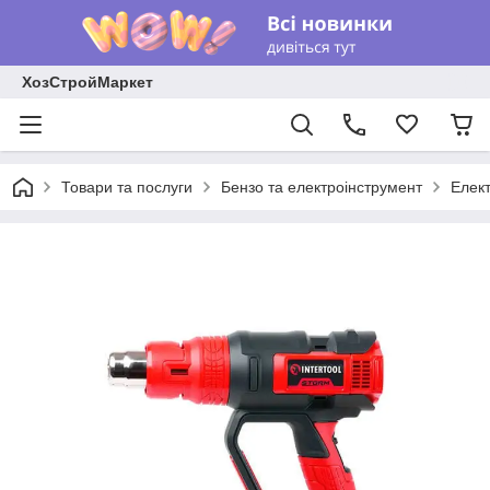
ХозСтройМаркет
Товари та послуги
Бензо та електроінструмент
Елек