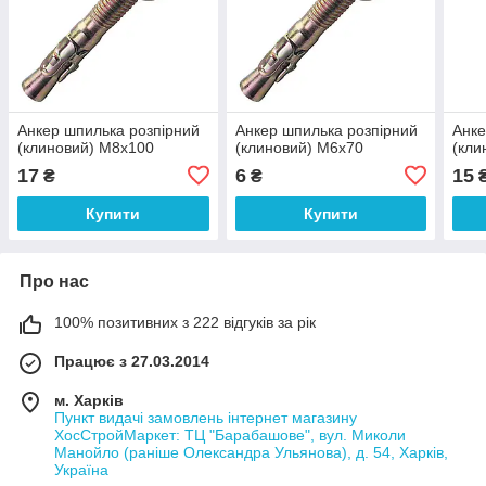
Анкер шпилька розпірний
Анкер шпилька розпірний
Анке
(клиновий) М8х100
(клиновий) М6х70
(кли
17
6
15
₴
₴
Купити
Купити
Про нас
100% позитивних з 222 відгуків за рік
Працює з 27.03.2014
м. Харків
Пункт видачі замовлень інтернет магазину
ХосСтройМаркет: ТЦ "Барабашове", вул. Миколи
Манойло (раніше Олександра Ульянова), д. 54, Харків,
Україна