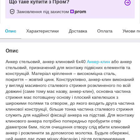
Що таке купити з Пром?
Замовлення під захистом
Опис
Характеристики
Доставка
Оплата
Умови п
Опис
Анкер стельовий, анкер клиновий 6х40
Анкер-клин
або анкер
стельовий, призначений для монтажу підвісних елементів та
конструкцій. Матеріал кріплення – високоміцна сталь,
покриття – жовтий цинк. Конструктивно, анкер-клин виконаний
у вигляді масивного сталевого стрижня розклиненого по всій
довжині (саме тому має назву, анкер-клин), основна частина
стрижня має потовщену основу і плоский капелюшок з
широкими полями та отвором, до якого входить друга частина
клинової конструкції, більше тонка частина сталевого стрижня
служить для надійної фіксації анкера на підставі. Для монтажу
клинового анкера потрібно попередньо пробурити отвір
діаметром 6мм, після очищення отвору слід вбити клиновий
анкер і розклинити за допомогою молотка. Будьте обережні,
цей анкер дає дуже міцну фіксацію і після розклинювання