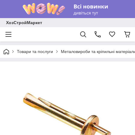
ХозСтройМаркет
Товари та послуги
Металовироби та кріпильні матеріал