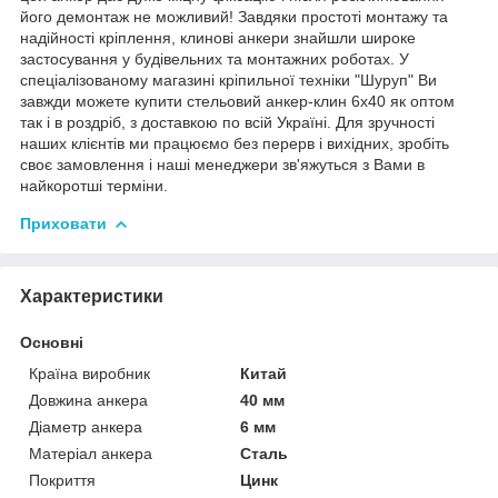
його демонтаж не можливий! Завдяки простоті монтажу та
надійності кріплення, клинові анкери знайшли широке
застосування у будівельних та монтажних роботах. У
спеціалізованому магазині кріпильної техніки "Шуруп" Ви
завжди можете купити стельовий анкер-клин 6х40 як оптом
так і в роздріб, з доставкою по всій Україні. Для зручності
наших клієнтів ми працюємо без перерв і вихідних, зробіть
своє замовлення і наші менеджери зв'яжуться з Вами в
найкоротші терміни.
Приховати
Характеристики
Основні
Країна виробник
Китай
Довжина анкера
40 мм
Діаметр анкера
6 мм
Матеріал анкера
Сталь
Покриття
Цинк