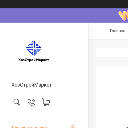
Головна
ХозСтройМаркет
Товари та послуги