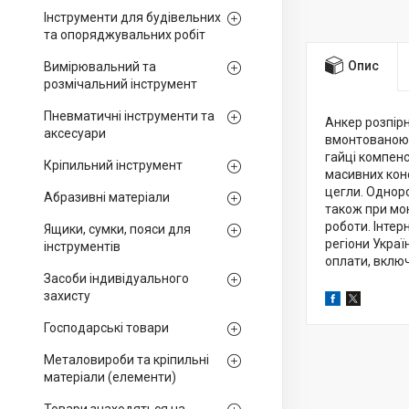
Інструменти для будівельних
та опоряджувальних робіт
Опис
Вимірювальний та
розмічальний інструмент
Пневматичні інструменти та
Анкер розпір
аксесуари
вмонтованою 
гайці компенс
Кріпильний інструмент
масивних конс
цегли. Одноро
Абразивні матеріали
також при мо
роботи. Інтер
Ящики, сумки, пояси для
регіони Укра
інструментів
оплати, вклю
Засоби індивідуального
захисту
Господарські товари
Металовироби та кріпильні
матеріали (елементи)