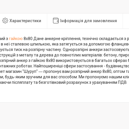
Характеристики
Інформація для замовлення
ний з
гайкою
8х80 Дане анкерне кріплення, технічно складається з ро
в неї сталевою шпилькою, яка затягується за допомогою фланцево
ується тиск на розпірну частину. Однорозпірні анкери застосовую
трукцій з металу та дерева до повнотілих матеріалів: бетону, прир
зпірний анкер з гайкою 8х80 використовується в багатьох сферах 
нтажних роботах. Найпоширеніші сфери застосування - будівництво
нет магазин "Шуруп" ― пропонує вам розпірний анкер 8х80, оптом та
їни, будь-яким зручним для вас способом. Ми пропонуємо нашим кл
чаючи післяплату та безготівковий розрахунок з урахуванням ПДВ