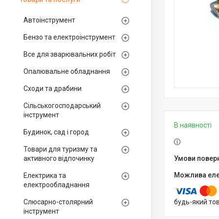
Автоінструмент
Бензо та електроінструмент
Все для зварювальних робіт
Опалювальне обладнання
Сходи та драбини
Сільськогосподарський
інструмент
В наявності
Будинок, сад і город
Товари для туризму та
активного відпочинку
Електрика та
електрообладнання
Слюсарно-столярний
будь-який то
інструмент