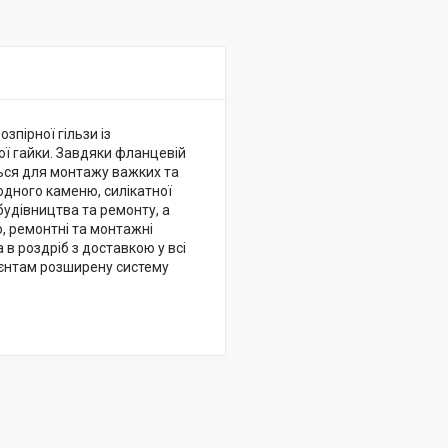
зпірної гільзи із
ї гайки. Завдяки фланцевій
ться для монтажу важких та
одного каменю, силікатної
будівництва та ремонту, а
, ремонтні та монтажні
 в роздріб з доставкою у всі
ієнтам розширену систему