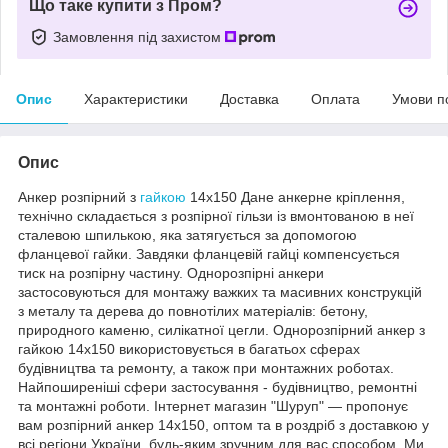
Що таке купити з Пром?
Замовлення під захистом
Опис
Характеристики
Доставка
Оплата
Умови п
Опис
Анкер розпірний з
гайкою
14х150 Дане анкерне кріплення,
технічно складається з розпірної гільзи із вмонтованою в неї
сталевою шпилькою, яка затягується за допомогою
фланцевої гайки. Завдяки фланцевій гайці компенсується
тиск на розпірну частину. Однорозпірні анкери
застосовуються для монтажу важких та масивних конструкцій
з металу та дерева до повнотілих матеріалів: бетону,
природного каменю, силікатної цегли. Однорозпірний анкер з
гайкою 14х150 використовується в багатьох сферах
будівництва та ремонту, а також при монтажних роботах.
Найпоширеніші сфери застосування - будівництво, ремонтні
та монтажні роботи. Інтернет магазин "Шуруп" ― пропонує
вам розпірний анкер 14х150, оптом та в роздріб з доставкою у
всі регіони України, будь-яким зручним для вас способом. Ми