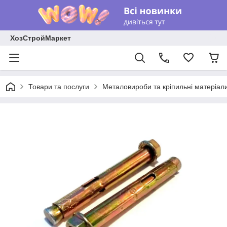
ХозСтройМаркет
Товари та послуги
Металовироби та кріпильні матеріал