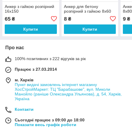
Анкер з гайкою розпірний
Анкер для бетону
Анке
16х150
розпірний з гайкою 8х60
8х8
65
8
9
₴
₴
₴
Купити
Купити
Про нас
100% позитивних з 222 відгуків за рік
Працює з 27.03.2014
м. Харків
Пункт видачі замовлень інтернет магазину
ХосСтройМаркет: ТЦ "Барабашове", вул. Миколи
Манойло (раніше Олександра Ульянова), д. 54, Харків,
Україна
Контакти
Сьогодні працює з 09:00 до 18:00
Показати весь графік роботи