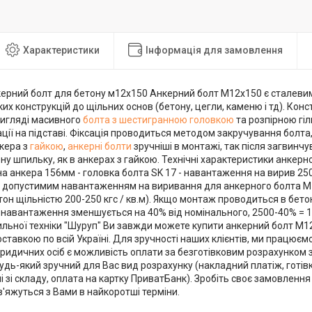
Характеристики
Інформація для замовлення
керний болт для бетону м12х150 Анкерний болт М12х150 є сталев
х конструкцій до щільних основ (бетону, цегли, каменю і тд). Кон
вигляді масивного
болта з шестигранною головкою
та розпірною гі
ації на підставі. Фіксація проводиться методом закручування болта, 
нкера з
гайкою
,
анкерні болти
зручніші в монтажі, так після загвинч
рну шпильку, як в анкерах з гайкою. Технічні характеристики анкерн
 анкера 156мм - головка болта SK 17 - навантаження на вирив 2500 
допустимим навантаженням на виривання для анкерного болта М12
он щільністю 200-250 кгс / кв.м). Якщо монтаж проводиться в бетон
навантаження зменшується на 40% від номінального, 2500-40% = 15
ильної техніки "Шуруп" Ви завжди можете купити анкерний болт М12х
ставкою по всій Україні. Для зручності наших клієнтів, ми працюємо
ридичних осіб є можливість оплати за безготівковим розрахунком з
удь-який зручний для Вас вид розрахунку (накладний платіж, готів
 зі складу, оплата на картку ПриватБанк). Зробіть своє замовлення 
'яжуться з Вами в найкоротші терміни.