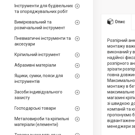
Інструменти для будівельних
та опоряджувальних робіт
Опис
Вимірювальний та
розмічальний інструмент
Пневматичні інструменти та
Розпірний ан
аксесуари
монтажу важки
виконаний у 
Кріпильний інструмент
надійної фікс
розпірного а
Абразивні матеріали
зрізати розпі
повна довжина
Ящики, сумки, пояси для
Максимально 
інструментів
монтажу в бет
Засоби індивідуального
максимальне 
захисту
магазині кріп
зі швидкою до
Господарські товари
компаній та ю
пропонуємо б
Металовироби та кріпильні
відвантаженні
матеріали (елементи)
менеджери зв