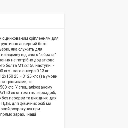
им оцинкованим кріпленням для
структивно анкерний болт
льзою, яка служить для
на відміну від свого "зібрата"
ування не потрібно додатково
ого болта М12х150 наступні: -
кгс - вага анкера 0.13 кг
х150 25 = 3125 кгс (за умови
 із тріщинами, то
00 кгс. У спеціалізованому
150 як оптом так і в роздріб,
 без перерви та вихідних, для
 ПДВ, для фізичних осіб ми
ковий розрахунок при
прямо зараз, і наші