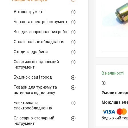
Автоінструмент
Бензо та електроінструмент
Все для зварювальних робіт
Опалювальне обладнання
Сходи та драбини
Сільськогосподарський
інструмент
В наявності
Будинок, сад і город
Товари для туризму та
активного відпочинку
Електрика та
електрообладнання
Слюсарно-столярний
будь-який то
інструмент