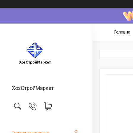
Головна
ХозСтройМаркет
Товари та послуги