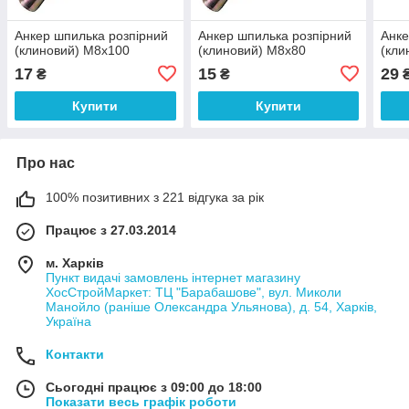
Анкер шпилька розпірний
Анкер шпилька розпірний
Анке
(клиновий) М8х100
(клиновий) М8х80
(кли
17
15
29
₴
₴
Купити
Купити
Про нас
100% позитивних з 221 відгука за рік
Працює з 27.03.2014
м. Харків
Пункт видачі замовлень інтернет магазину
ХосСтройМаркет: ТЦ "Барабашове", вул. Миколи
Манойло (раніше Олександра Ульянова), д. 54, Харків,
Україна
Контакти
Сьогодні працює з 09:00 до 18:00
Показати весь графік роботи