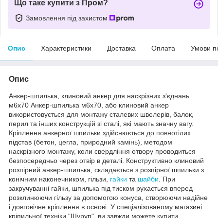
Що таке купити з Пром?
Замовлення під захистом
Опис
Характеристики
Доставка
Оплата
Умови п
Опис
Анкер-шпилька, клиновий анкер для наскрізних з'єднань
м6х70 Анкер-шпилька м6х70, або клиновий анкер
використовується для монтажу сталевих швелерів, балок,
перил та інших конструкцій зі сталі, які мають значну вагу.
Кріплення анкерної шпильки здійснюється до повнотілих
підстав (бетон, цегла, природний камінь), методом
наскрізного монтажу, коли свердління отвору проводиться
безпосередньо через отвір в деталі. Конструктивно клиновий
розпірний анкер-шпилька, складається з розпірної шпильки з
конічним наконечником, гільзи,
гайки
та
шайби
. При
закручуванні гайки, шпилька під тиском рухається вперед
розклинюючи гільзу за допомогою конуса, створюючи надійне
і довговічне кріплення в основі. У спеціалізованому магазині
кріпильної техніки "Шуруп", ви завжди можете купити