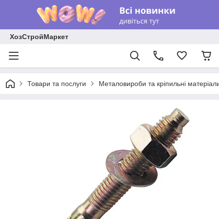
ХозСтройМаркет
Товари та послуги
Металовироби та кріпильні матеріал